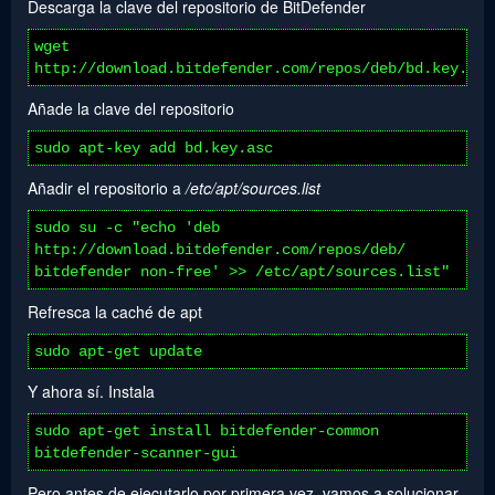
Descarga la clave del repositorio de BitDefender
wget
http://download.bitdefender.com/repos/deb/bd.key.asc
Añade la clave del repositorio
sudo apt-key add bd.key.asc
Añadir el repositorio a
/etc/apt/sources.list
sudo su -c "echo 'deb
http://download.bitdefender.com/repos/deb/
bitdefender non-free' >> /etc/apt/sources.list"
Refresca la caché de apt
sudo apt-get update
Y ahora sí. Instala
sudo apt-get install bitdefender-common
bitdefender-scanner-gui
Pero antes de ejecutarlo por primera vez, vamos a solucionar