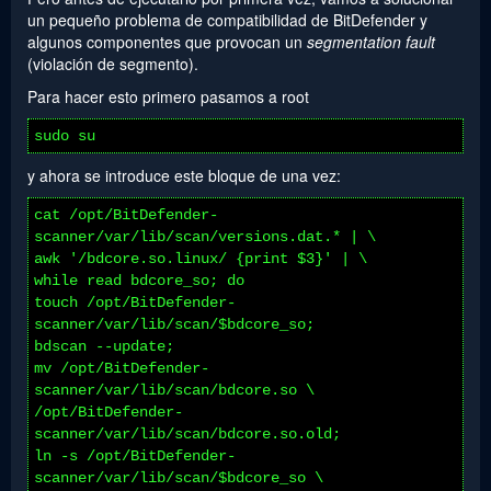
un pequeño problema de compatibilidad de BitDefender y
algunos componentes que provocan un
segmentation fault
(violación de segmento).
Para hacer esto primero pasamos a root
sudo su
y ahora se introduce este bloque de una vez:
cat /opt/BitDefender-
scanner/var/lib/scan/versions.dat.* | \
awk '/bdcore.so.linux/ {print $3}' | \
while read bdcore_so; do
touch /opt/BitDefender-
scanner/var/lib/scan/$bdcore_so;
bdscan --update;
mv /opt/BitDefender-
scanner/var/lib/scan/bdcore.so \
/opt/BitDefender-
scanner/var/lib/scan/bdcore.so.old;
ln -s /opt/BitDefender-
scanner/var/lib/scan/$bdcore_so \