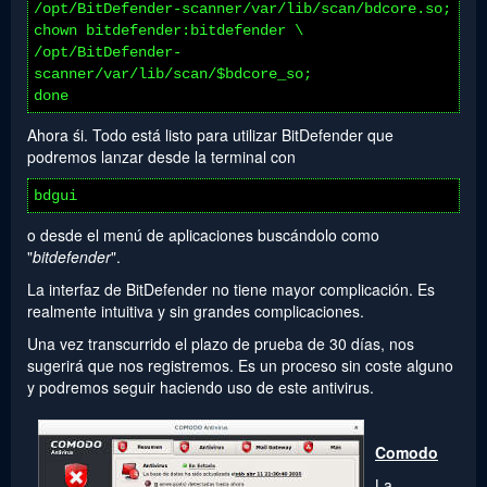
/opt/BitDefender-scanner/var/lib/scan/bdcore.so;
chown bitdefender:bitdefender \
/opt/BitDefender-
scanner/var/lib/scan/$bdcore_so;
done
Ahora śi. Todo está listo para utilizar BitDefender que
podremos lanzar desde la terminal con
bdgui
o desde el menú de aplicaciones buscándolo como
"
bitdefender
".
La interfaz de BitDefender no tiene mayor complicación. Es
realmente intuitiva y sin grandes complicaciones.
Una vez transcurrido el plazo de prueba de 30 días, nos
sugerirá que nos registremos. Es un proceso sin coste alguno
y podremos seguir haciendo uso de este antivirus.
Comodo
La