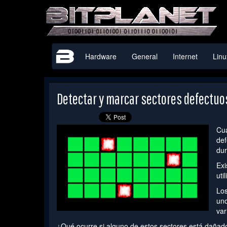
Hardware
General
Internet
Linu
Detectar y marcar sectores defectuos
Cua
def
dur
Exi
uti
Los
uno
var
¿Qué ocurre si alguno de estos sectores está dañad