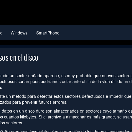
x
Windows
SmartPhone
os en el disco
ndo un sector dañado aparece, es muy probable que nuevos sectore
ectuosos surjan pues podríamos estar ante el fin de la vida útil de un d
o.
ste un método para detectar estos sectores defectuosos e impedir que
lizados para prevenir futuros errores.
 datos en un disco duro son almacenados en sectores cuyo tamaño e
s cuantos kilobytes. Si el archivo a almacenar es más grande, se usar
ios sectores.
o? Se producen inconsistencias, corrupción de los datos almacenados 