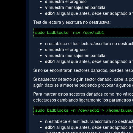
s
muestra el progreso
v
muestra mensajes en pantalla
sdb1
al igual que antes, debe ser adaptado a t
Test de lectura y escritura no destructiva:
sudo badblocks -nsv /dev/sdb1
n
establece el test lectura/escritura no destruc
s
muestra el progreso
v
muestra mensajes en pantalla
sdb1
al igual que antes, debe ser adaptado a t
Si no se encontraron sectores dañados, puedes respir
Si
badsector
detectó algún sector dañado, cabe la pos
algún dato se almacene pudiendo provocar algunos de
Para marcar estos sectores dañados como "no válidos"
defectuosos cambiando ligeramente los parámetros 
sudo badblocks -n /dev/sdb1 > /home/tuusu
n
establece el test lectura/escritura no destruc
sdb1
al igual que antes, debe ser adaptado a t