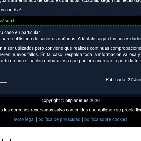
guardará el listado de sectores dañados. Adáptalo según tus necesida
res con
fsck
:
v/sdb1
u caso en particular
guardó el listado de sectores dañados. Adáptalo según tus necesidade
n a ser utilizados pero conviene que realices continuas comprobacion
ren nuevos fallos. En tal caso, respalda toda la información valiosa y
rarte en una situación embarazosa que pudiera acarrear la pérdida tot
Publicado: 27 Ju
copyright © bitplanet.es 2026
s los derechos reservados salvo contenidos que apliquen su propia lic
aviso legal
|
política de privacidad
|
política sobre cookies