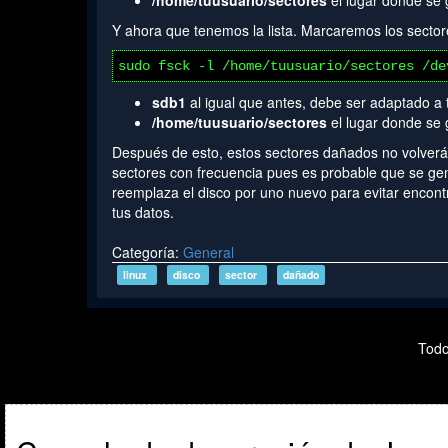
/home/tuusuario/sectores
el lugar donde se 
Y ahora que tenemos la lista. Marcaremos los secto
sudo fsck -l /home/tuusuario/sectores /de
sdb1
al igual que antes, debe ser adaptado a t
/home/tuusuario/sectores
el lugar donde se 
Después de esto, estos sectores dañados no volverá
sectores con frecuencia pues es probable que se gene
reemplaza el disco por uno nuevo para evitar encont
tus datos.
Categoría:
General
linux
disco
sector
dañado
Todo