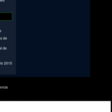
des
s
es de
al de
nio 2015
encia