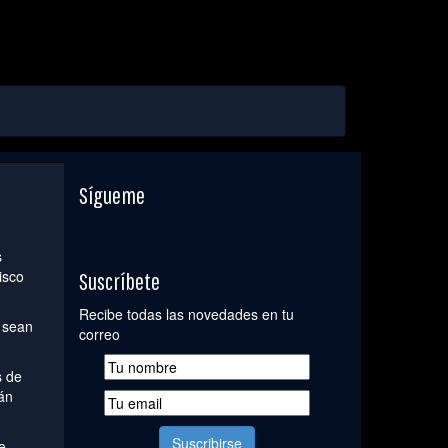
Sígueme
s
isco
Suscríbete
Recibe todas las novedades en tu
 sean
correo
s de
án
e