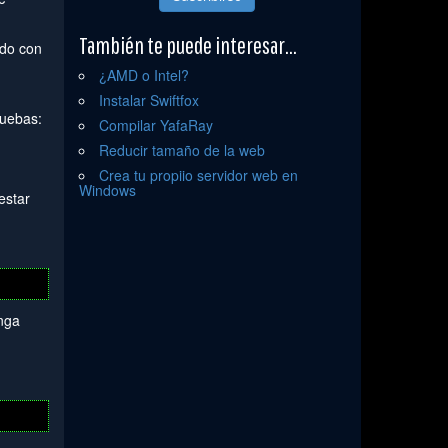
También te puede interesar...
odo con
¿AMD o Intel?
Instalar Swiftfox
ruebas:
Compilar YafaRay
Reducir tamaño de la web
Crea tu propiio servidor web en
Windows
estar
enga