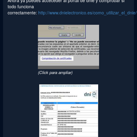
Ahora ya puedes acceceder al portal de dnie y comprobar si
todo funciona
correctamente:
http://www.dnielectronico.es/como_utilizar_el_dnie/v
(Click para ampliar)