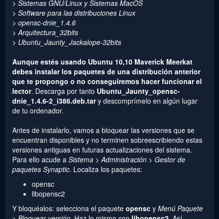
> Sistemas GNU/Linux y Sistemas MacOS
> Software para las distribuciones Linux
> opensc-dnie_1.4.6
> Arquitectura_32bits
> Ubuntu_Jaunty_Jackalope-32bits
Aunque estés usando Ubuntu 10,10 Maverick Meerkat
debes instalar los paquetes de una distribución anterior
que te propongo o no conseguiremos hacer funcionar el
lector
. Descarga por tanto
Ubuntu_Jaunty_opensc-
dnie_1.4.6-2_i386.deb.tar
y descomprímelo en algún lugar
de tu ordenador.
Antes de instalarlo, vamos a bloquear las versiones que se
encuentran disponibles y no terminen sobreescribiendo estas
versiones antiguas en futuras actualizaciones del sistema.
Para ello acude a
Sistema > Administración > Gestor de
paquetes Synaptic
. Localiza los paquetes:
opensc
libopensc2
Y bloquéalos: selecciona el paquete
opensc
y
Menú Paquete
> Bloquear versión
. Haz lo mismo con
libopensc2
. Así