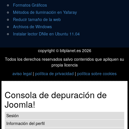
Formatos Gráficos
Métodos de iluminación en Yafaray
Reducir tamaño de la web
Archivos de Windows
Instalar lector DNIe en Ubuntu 11.04
copyright © bitplanet.es 2026
Todos los derechos reservados salvo contenidos que apliquen su
propia licencia
aviso legal
|
política de privacidad
|
política sobre cookies
Consola de depuración de
Joomla!
Sesión
Información del perfil