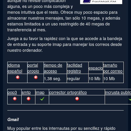
aunque no reviste complicación
alguna, es un poco más compleja y
menos intuitiva que el resto. Ofrece muy poco espacio para
almacenar nuestros mensajes, tan sólo 10 megas, y además
estamos limitados a un uso restringido de 40 megas de
transferencia al mes.
Juega a su favor la rapidez con la que se accede a la bandeja
de entrada y su soporte imap para manejar los correos desde
nuestro ordenador.
idioma
portal
tiempo de
facilidad
tamaño
espacio
español
propio
acceso
registro
por correo
1,38 seg.
regular
10 Mb
10 Mb
pop3
smtp
imap
corrector ortográfico
incrusta publi
Gmail
Muy popular entre los internautas por su sencillez y rápido