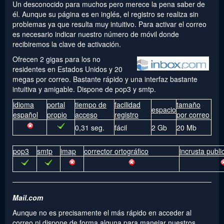
Un desconocido para muchos pero merece la pena saber de
él. Aunque su página es en inglés, el registro se realiza sin
problemas ya que resulta muy intuitivo. Para activar el correo
es necesario indicar nuestro número de móvil donde
recibiremos la clave de activación.
Ofrecen 2 gigas para los no
residentes en Estados Unidos y 20
megas por correo. Bastante rápido y una interfaz bastante
intuitiva y amigable. Dispone de pop3 y smtp.
idioma
portal
tiempo de
facilidad
tamaño
espacio
español
propio
acceso
registro
por correo
0,31 seg.
fácil
2 Gb
20 Mb
pop3
smtp
imap
corrector ortográfico
incrusta publi
Mail.com
Aunque no es precisamente el más rápido en acceder al
correo ni dispone de forma alguna para manejar nuestros