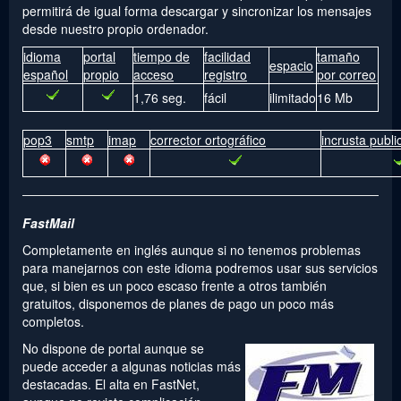
permitirá de igual forma descargar y sincronizar los mensajes
desde nuestro propio ordenador.
idioma
portal
tiempo de
facilidad
tamaño
espacio
español
propio
acceso
registro
por correo
1,76 seg.
fácil
ilimitado
16 Mb
pop3
smtp
imap
corrector ortográfico
incrusta publi
FastMail
Completamente en inglés aunque si no tenemos problemas
para manejarnos con este idioma podremos usar sus servicios
que, si bien es un poco escaso frente a otros también
gratuitos, disponemos de planes de pago un poco más
completos.
No dispone de portal aunque se
puede acceder a algunas noticias más
destacadas. El alta en FastNet,