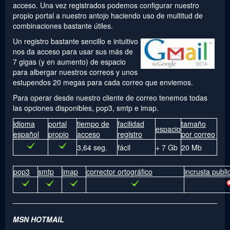
acceso. Una vez registrados podemos configurar nuestro
propio portal a nuestro antojo haciendo uso de multitud de
combinaciones bastante útiles.
Un registro bastante sencillo e intuitivo
nos da acceso para usar sus más de
7 gigas (y en aumento) de espacio
para albergar nuestros correos y unos
estupendos 20 megas para cada correo que enviemos.
Para operar desde nuestro cliente de correo tenemos todas
las opciones disponibles, pop3, smtp e imap.
idioma
portal
tiempo de
facilidad
tamaño
espacio
español
propio
acceso
registro
por correo
3,64 seg.
fácil
+ 7 Gb
20 Mb
pop3
smtp
imap
corrector ortográfico
incrusta publi
MSN HOTMAIL