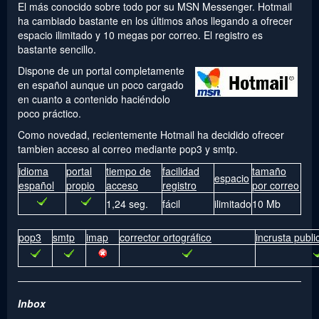
El más conocido sobre todo por su MSN Messenger. Hotmail
ha cambiado bastante en los últimos años llegando a ofrecer
espacio ilimitado y 10 megas por correo. El registro es
bastante sencillo.
Dispone de un portal completamente
en español aunque un poco cargado
en cuanto a contenido haciéndolo
poco práctico.
Como novedad, recientemente Hotmail ha decidido ofrecer
tambien acceso al correo mediante pop3 y smtp.
idioma
portal
tiempo de
facilidad
tamaño
espacio
español
propio
acceso
registro
por correo
1,24 seg.
fácil
ilimitado
10 Mb
pop3
smtp
imap
corrector ortográfico
incrusta publi
Inbox