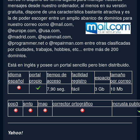
mensajes desde nuestro ordenador, al menos en su versión
gratuita, dispone de una característica bastante atractiva y es
la de poder escoger entre un amplio abanico de dominios para
nuestro
correo como @mail.com,
@europe.com, @usa.com,
@madrid.com, @spainmail.com,
@programmer.net o @repairman.com entre otras clasificadas
por ciudades, trabajos, hobbies, etc... entre más de 200
dominios.
Está en inglés y posee un portal sencillo pero bien distribuido.
idioma
portal
tiempo de
facilidad
tamaño
espacio
español
propio
acceso
registro
por correo
7,90 seg.
fácil
3 Gb
10 Mb
pop3
smtp
imap
corrector ortográfico
incrusta publi
Yahoo!