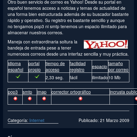
Otro buen servicio de correo es Yahoo! Desde su portal en
español tenemos acceso a noticias y temas de actualidad de
una forma bien estructurada además de su buscador bastante
rápido y operativo. Su registro es bastante sencillo y aunque
no tengamos pop3 ni smtp tenemos un espacio ilimitado para
almacenar nuestros correos.
Maneja con extraordinaria soltura la
bandeja de entrada pese a tener
numerosos correos desde una interfaz sencilla y muy práctica.
idioma
portal
tiempo de
facilidad
tamaño
espacio
español
propio
acceso
registro
por correo
2,33 seg.
fácil
ilimitado
10 Mb
pop3
smtp
imap
corrector ortográfico
incrusta publi
Categoría:
Internet
Publicado: 21 Marzo 2009