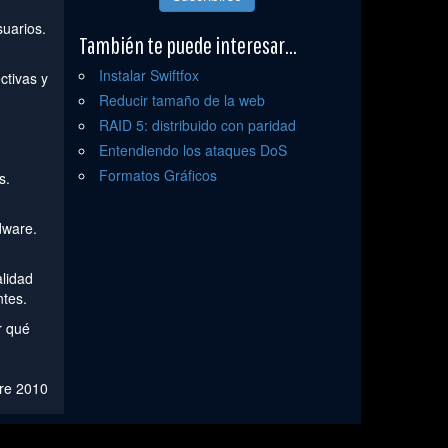
suarios.
También te puede interesar...
Instalar Swiftfox
ctivas y
Reducir tamaño de la web
RAID 5: distribuido con paridad
Entendiendo los ataques DoS
Formatos Gráficos
s.
dware.
alidad
ntes.
r qué
re 2010