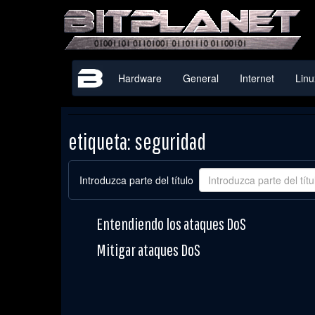
Hardware
General
Internet
Linu
etiqueta: seguridad
Introduzca parte del título
Entendiendo los ataques DoS
Mitigar ataques DoS