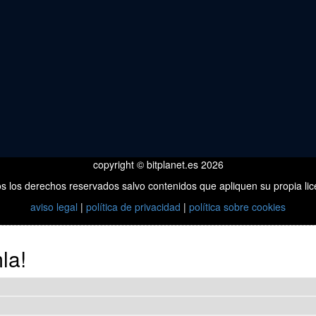
copyright © bitplanet.es 2026
s los derechos reservados salvo contenidos que apliquen su propia lic
aviso legal
|
política de privacidad
|
política sobre cookies
la!