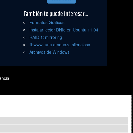
También te puede interesar...
Formatos Gráficos
Instalar lector DNIe en Ubuntu 11.04
RAID 1: mirroring
libwww: una amenaza silenciosa
Archivos de Windows
encia